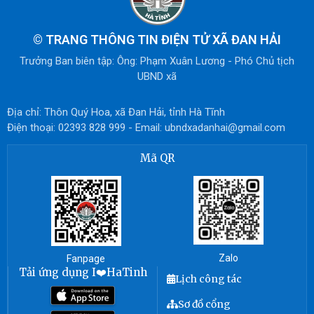
©
TRANG THÔNG TIN ĐIỆN TỬ XÃ ĐAN HẢI
Trưởng Ban biên tập: Ông: Phạm Xuân Lương - Phó Chủ tịch
UBND xã
Địa chỉ: Thôn Quý Hoa, xã Đan Hải, tỉnh Hà Tĩnh
Điện thoại: 02393 828 999 - Email: ubndxadanhai@gmail.com
Mã QR
Zalo
Fanpage
Tải ứng dụng I❤️HaTinh
Lịch công tác
Sơ đồ cổng