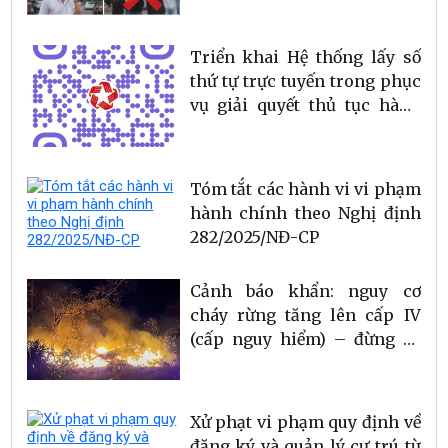
Triển khai Hệ thống lấy số
thứ tự trực tuyến trong phục
vụ giải quyết thủ tục hành
chính
Tóm tắt các hành vi vi phạm
hành chính theo Nghị định
282/2025/NĐ-CP
Cảnh báo khẩn: nguy cơ
cháy rừng tăng lên cấp IV
(cấp nguy hiểm) – đừng để
sự chủ quan gây ra cháy lớn
Xử phạt vi phạm quy định về
đăng ký và quản lý cư trú từ