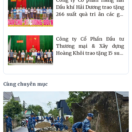
Công ty Cổ phần Hàng hải
Dầu khí Hải Dương trao tặng
266 suất quà tri ân các gia
đình chính sách
Công ty Cổ Phần Đầu tư
Thương mại & Xây dựng
Hoàng Khôi trao tặng 15 suất
quà tri ân người có công với
cách mạng tại xã Đan Hải
Cùng chuyên mục